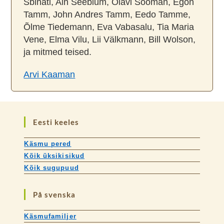
Sbinati, Ain Seeblum, Olavi Sooman, Egon
Tamm, John Andres Tamm, Eedo Tamme,
Õlme Tiedemann, Eva Vabasalu, Tia Maria
Vene, Elma Vilu, Lii Välkmann, Bill Wolson,
ja mitmed teised.
Arvi Kaaman
Eesti keeles
Käsmu pered
Kõik üksikisikud
Kõik sugupuud
På svenska
Käsmufamiljer