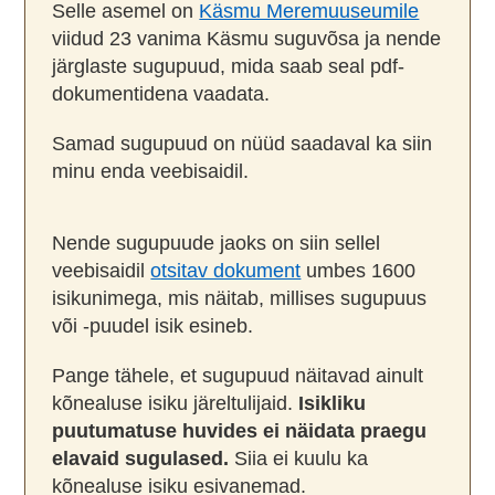
Selle asemel on
Käsmu Meremuuseumile
viidud 23 vanima Käsmu suguvõsa ja nende
järglaste sugupuud, mida saab seal pdf-
dokumentidena vaadata.
Samad sugupuud on nüüd saadaval ka siin
minu enda veebisaidil.
Nende sugupuude jaoks on siin sellel
veebisaidil
otsitav dokument
umbes 1600
isikunimega, mis näitab, millises sugupuus
või -puudel isik esineb.
Pange tähele, et sugupuud näitavad ainult
kõnealuse isiku järeltulijaid.
Isikliku
puutumatuse huvides ei näidata praegu
elavaid sugulased.
Siia ei kuulu ka
kõnealuse isiku esivanemad.