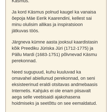
Käsmus.
Ja kord Käsmus polnud kaugel ka vanaisa
õepoja Mäe Eerik Kaarendini, kellest sai
minu olulisim allikas ja inspiratsioon
jätkuvas töös.
Järgneva kümne aasta jooksul kaardistasin
kõik Preediku Jüriska Jüri (1712-1775) ja
Pällu Mardi (1683-1751) põlvnevad Käsmu
perekonnad.
Need sugupuud, kuhu kuuluvad ka
omavahel abiellunud perekonnad, on seni
eksisteerinud eraldi otsitavas andmebaasis
Internetis. Kahjuks ei ole enam piisavalt
aega selle veebisaidi ajakohasena
hoidmiseks ja seetõttu on see eemaldatud.