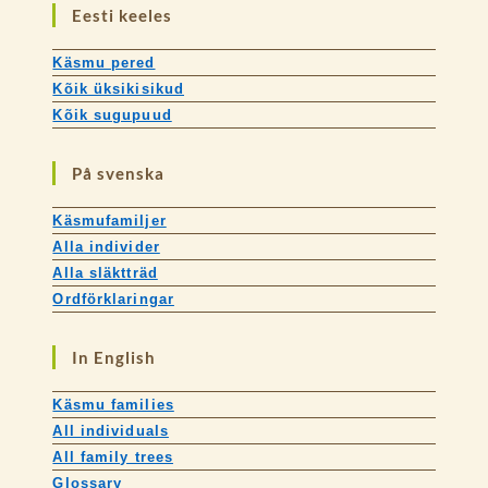
Eesti keeles
Käsmu pered
Kõik üksikisikud
Kõik sugupuud
På svenska
Käsmufamiljer
Alla individer
Alla släktträd
Ordförklaringar
In English
Käsmu families
All individuals
All family trees
Glossary