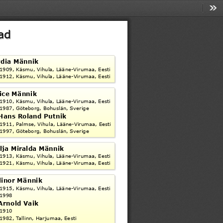
Too
ad
ydia Männik
 1909, Käsmu, Vihula, Lääne-Virumaa, Eesti
 1912, Käsmu, Vihula, Lääne-Virumaa, Eesti
lice Männik
 1910, Käsmu, Vihula, Lääne-Virumaa, Eesti
 1987, Göteborg, Bohuslän, Sverige
Hans Roland Putnik
 1911, Palmse, Vihula, Lääne-Virumaa, Eesti
 1997, Göteborg, Bohuslän, Sverige
lja Miralda Männik
 1913, Käsmu, Vihula, Lääne-Virumaa, Eesti
 1921, Käsmu, Vihula, Lääne-Virumaa, Eesti
linor Männik
 1915, Käsmu, Vihula, Lääne-Virumaa, Eesti
 1998
Arnold Vaik
 1910
 1982, Tallinn, Harjumaa, Eesti