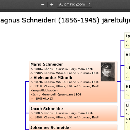
Zoom
Zoom
Out
In
agnus Schneideri (1856-1945) järeltulij
L
b.
d.
A
b.
d.
Maria Schneider
& 
b. 1886, Kõnnu, Kuusalu, Harjumaa, Eesti
b.
d. 1982, Käsmu, Vihula, Lääne-Virumaa, Eesti
d.
Aleksander Männik
& 
b. 1878, Käsmu, Vihula, Lääne-Virumaa, Eesti
Hi
d. 1918, Käsmu, Vihula, Lääne-Virumaa, Eesti
Kaugesõidukapten
b.
Käsmu Merekooli lõpueksam 1904
d.
m. 1908-01-13
El
Jacob Schneider
b.
b. 1887, Kõnnu, Kuusalu, Harjumaa, Eesti
d.
d. 1898, Käsmu, Vihula, Lääne-Virumaa, Eesti
& 
b.
Johannes Schneider
d.