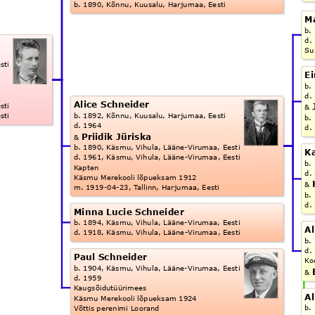
b. 1890, Kõnnu, Kuusalu, Harjumaa, Eesti
Ma
b.
d.
Su
sti
Ei
b.
d.
Alice Schneider
sti
& 
b. 1892, Kõnnu, Kuusalu, Harjumaa, Eesti
sti
b.
d. 1964
d.
Priidik Jüriska
& 
b. 1890, Käsmu, Vihula, Lääne-Virumaa, Eesti
Ka
d. 1961, Käsmu, Vihula, Lääne-Virumaa, Eesti
b.
Kapten
d.
Käsmu Merekooli lõpueksam 1912
& 
m. 1919-04-23, Tallinn, Harjumaa, Eesti
b.
d.
Minna Lucie Schneider
b. 1894, Käsmu, Vihula, Lääne-Virumaa, Eesti
Al
d. 1918, Käsmu, Vihula, Lääne-Virumaa, Eesti
b.
d.
Paul Schneider
Ko
b. 1904, Käsmu, Vihula, Lääne-Virumaa, Eesti
& 
d. 1959
Kaugsõidutüürimees
Al
Käsmu Merekooli lõpueksam 1924
b.
Võttis perenimi Loorand