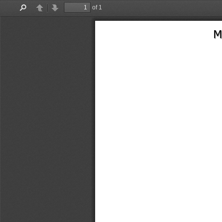
of 1
Find
Previous
Next
M